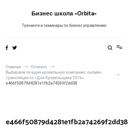
Перейти
к
Бизнес школа «Orbita»
содержимому
Тренинги и семинары по бизнес управлению
Главная
Полезно
Выбираем лучшую кровельную компанию: онлайн-
трансляция со «Дня Кровельщика 2016».
e466f50879d4281e1fb2a74269f2dd38
e466f50879d4281e1fb2a74269f2dd38