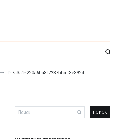
f97a3a16220a60a8f7287bfacf3e392d
Найти: