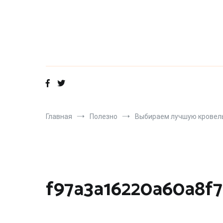
Перейти
к
содержимому
Главная
Полезно
Выбираем лучшую кровель
f97a3a16220a60a8f7