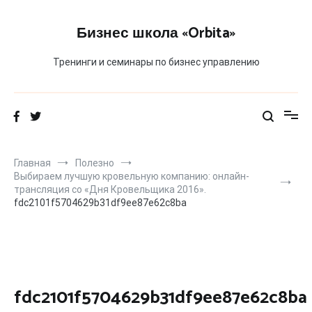
Перейти
к
Бизнес школа «Orbita»
содержимому
Тренинги и семинары по бизнес управлению
Главная
Полезно
Выбираем лучшую кровельную компанию: онлайн-
трансляция со «Дня Кровельщика 2016».
fdc2101f5704629b31df9ee87e62c8ba
fdc2101f5704629b31df9ee87e62c8ba