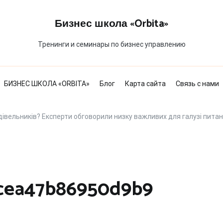
Бизнес школа «Orbita»
Тренинги и семинары по бизнес управлению
БИЗНЕС ШКОЛА «ORBITA»
Блог
Карта сайта
Связь с нами
дівельників? Експерти обговорили низку важливих для галузі питан
cea47b86950d9b9