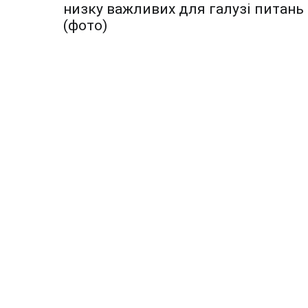
по
низку важливих для галузі питань
записям
(фото)