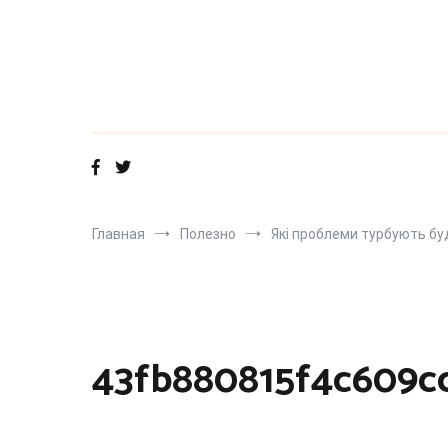
Перейти
к
содержимому
Главная
Полезно
Які проблеми турбують бу
43fb880815f4c609c