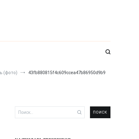
ь (фото)
43fb880815f4c609ccea47b86950d9b9
Найти: