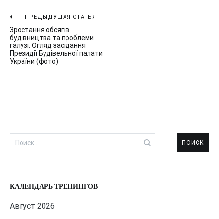
Навигация
ПРЕДЫДУЩАЯ СТАТЬЯ
Зростання обсягів
по
будівництва та проблеми
галузі. Огляд засідання
записям
Президії Будівельної палати
України (фото)
Найти:
КАЛЕНДАРЬ ТРЕНИНГОВ
Август 2026