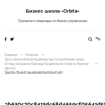
Перейти
к
Бизнес школа «Orbita»
содержимому
Тренинги и семинары по бизнес управлению
Главная
Полезно
Зростання обсягів будівництва та проблеми галузі.
Огляд засідання Президії Будівельної палати України
(фото)
2b630c70c8413dc68d4659cf05641d5f
2b630c70c8413dc68d4659cf05641d5