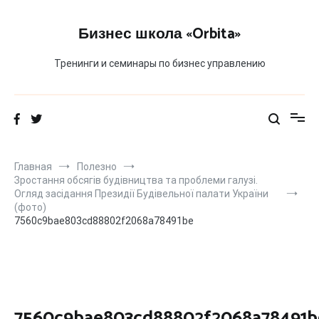
Перейти
к
Бизнес школа «Orbita»
содержимому
Тренинги и семинары по бизнес управлению
Главная
Полезно
Зростання обсягів будівництва та проблеми галузі.
Огляд засідання Президії Будівельної палати України
(фото)
7560c9bae803cd88802f2068a78491be
7560c9bae803cd88802f2068a78491b