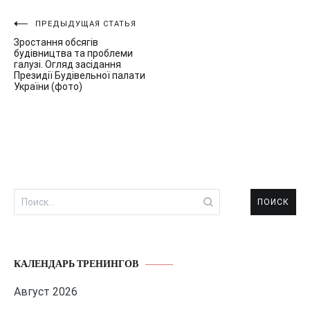
Навигация
ПРЕДЫДУЩАЯ СТАТЬЯ
Зростання обсягів
по
будівництва та проблеми
галузі. Огляд засідання
записям
Президії Будівельної палати
України (фото)
Найти:
КАЛЕНДАРЬ ТРЕНИНГОВ
Август 2026