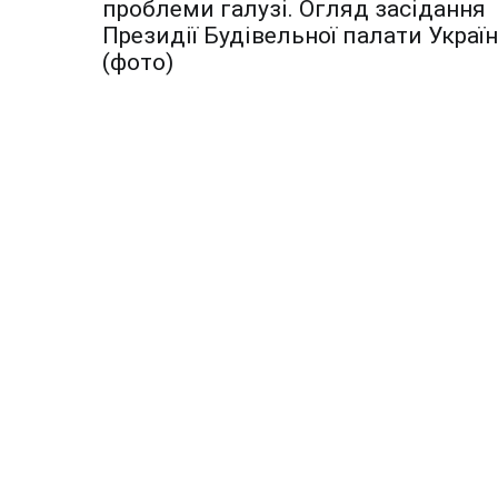
по
проблеми галузі. Огляд засідання
Президії Будівельної палати Украї
записям
(фото)