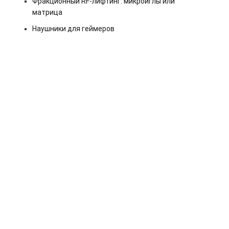
Фракционный RF-лифтинг: микроиглы или
матрица
Наушники для геймеров