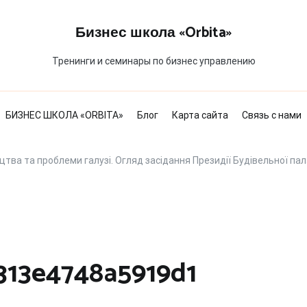
Бизнес школа «Orbita»
Тренинги и семинары по бизнес управлению
БИЗНЕС ШКОЛА «ORBITA»
Блог
Карта сайта
Связь с нами
цтва та проблеми галузі. Огляд засідання Президії Будівельної пал
313e4748a5919d1