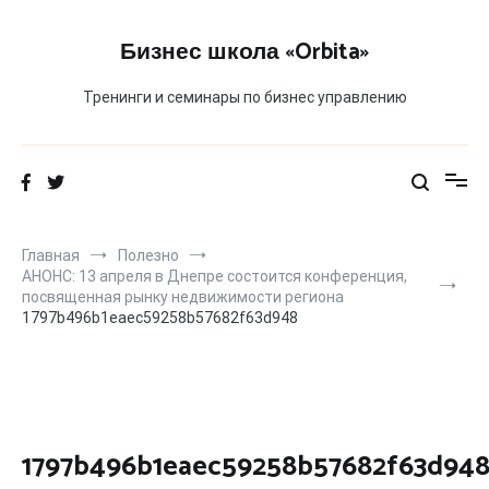
Перейти
к
Бизнес школа «Orbita»
содержимому
Тренинги и семинары по бизнес управлению
Главная
Полезно
АНОНС: 13 апреля в Днепре состоится конференция,
посвященная рынку недвижимости региона
1797b496b1eaec59258b57682f63d948
1797b496b1eaec59258b57682f63d94