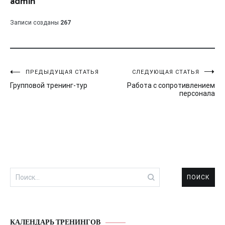
admin
Записи созданы
267
Навигация
ПРЕДЫДУЩАЯ СТАТЬЯ
СЛЕДУЮЩАЯ СТАТЬЯ
Групповой тренинг-тур
Работа с сопротивлением
по
персонала
записям
Найти:
КАЛЕНДАРЬ ТРЕНИНГОВ