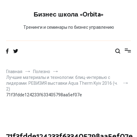
Перейти
к
Бизнес школа «Orbita»
содержимому
Тренинги и семинары по бизнес управлению
Главная
Полезно
Лучшие материалы и технологии: блиц-интервью с
лидерами. РЕВИЗИЯ выставки Aqua Therm Kyiv 2016 (ч.
2)
71f3fdde124233f633405798aa5ef07e
71f3fdde124233f633405798aa5ef07e