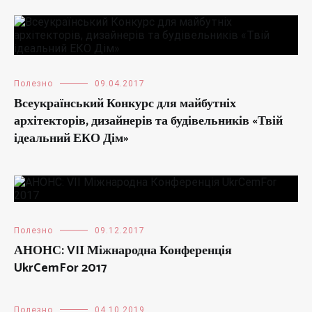
Полезно
09.04.2017
Всеукраїнський Конкурс для майбутніх
архітекторів, дизайнерів та будівельників «Твій
ідеальний ЕКО Дім»
Полезно
09.12.2017
АНОНС: VIІ Міжнародна Конференція
UkrCemFor 2017
Полезно
04.10.2019