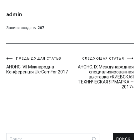
admin
Записи созданы
267
Навигация
ПРЕДЫДУЩАЯ СТАТЬЯ
СЛЕДУЮЩАЯ СТАТЬЯ
АНОНС: VIІ Міжнародна
АНОНС: IX Международная
по
Конференція UkrCemFor 2017
специализированная
выставка «КИЕВСКАЯ
записям
ТЕХНИЧЕСКАЯ ЯРМАРКА —
2017»
Найти: