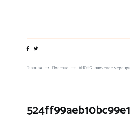
Перейти
к
содержимому
Главная
Полезно
АНОНС: ключевое меропри
524ff99aeb10bc99e