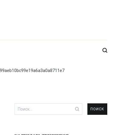
f99aeb10bc99e19a6a3a0a8711e7
Найти: