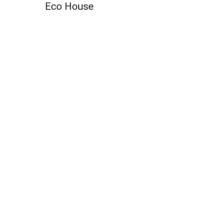
по
Eco House
записям