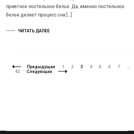
приятное постельное белье. Да, именно постельное
белье делает процесс сна […]
ЧИТАТЬ ДАЛЕЕ
Навигация
Страница
Страница
Страница
Страница
Страница
Страница
Страни
Предыдущая
1
2
3
4
5
6
7
…
по
Страница
42
Следующая
записям