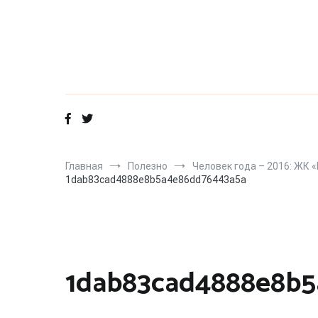
Перейти
к
содержимому
Главная
Полезно
Человек года – 2016: ЖК 
1dab83cad4888e8b5a4e86dd76443a5a
1dab83cad4888e8b5