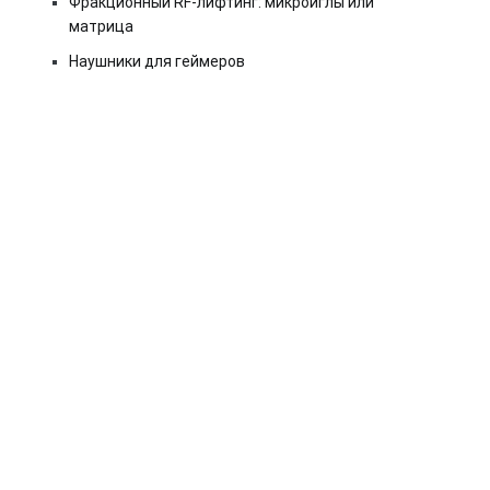
Фракционный RF-лифтинг: микроиглы или
матрица
Наушники для геймеров