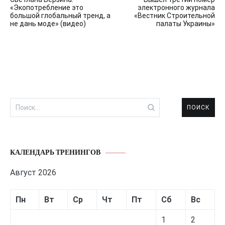
по
«Экопотребление это
электронного журнала
большой глобальный тренд, а
«Вестник Строительной
записям
не дань моде» (видео)
палаты Украины»
Найти:
КАЛЕНДАРЬ ТРЕНИНГОВ
Август 2026
Пн
Вт
Ср
Чт
Пт
Сб
Вс
1
2