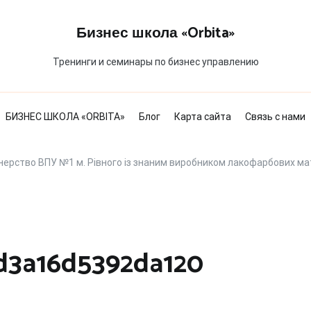
Бизнес школа «Orbita»
Тренинги и семинары по бизнес управлению
БИЗНЕС ШКОЛА «ORBITA»
Блог
Карта сайта
Связь с нами
рство ВПУ №1 м. Рівного із знаним виробником лакофарбових мат
d3a16d5392da120