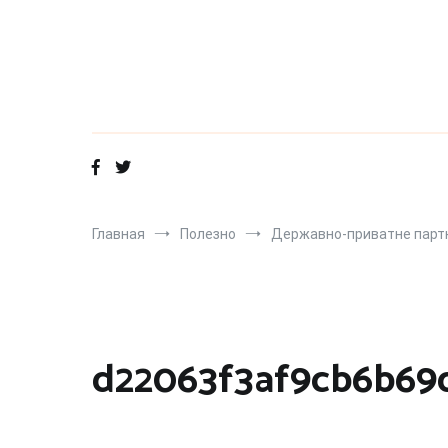
Перейти
к
содержимому
Главная
Полезно
Державно-приватне партне
d22063f3af9cb6b69