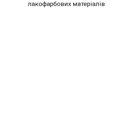
по
лакофарбових матеріалів
записям