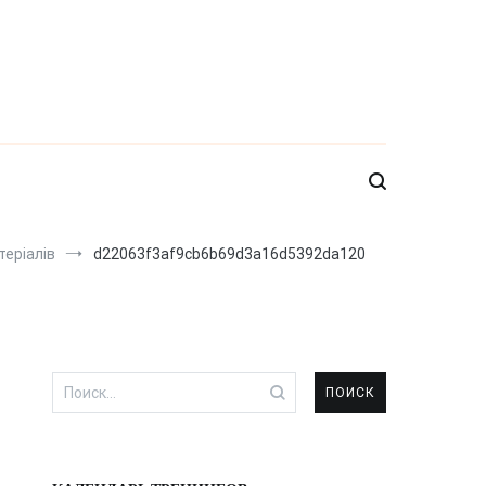
еріалів
d22063f3af9cb6b69d3a16d5392da120
Найти: