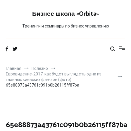
Перейти
к
Бизнес школа «Orbita»
содержимому
Тренинги и семинары по бизнес управлению
Главная
Полезно
Евровидение-2017: как будет выглядеть одна из
главных киевских фан-зон (фото)
65e88873a43761c091b0b26115ff87ba
65e88873a43761c091b0b26115ff87ba