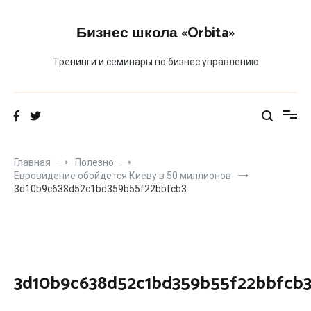
Перейти
к
Бизнес школа «Orbita»
содержимому
Тренинги и семинары по бизнес управлению
Главная
Полезно
Евровидение обойдется Киеву в 50 миллионов
3d10b9c638d52c1bd359b55f22bbfcb3
3d10b9c638d52c1bd359b55f22bbfcb