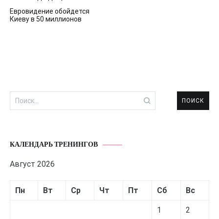
Навигация
Евровидение обойдется
по
Киеву в 50 миллионов
записям
Найти:
КАЛЕНДАРЬ ТРЕНИНГОВ
Август 2026
Пн
Вт
Ср
Чт
Пт
Сб
Вс
1
2