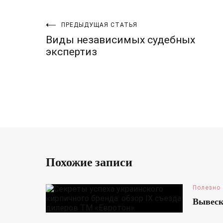
Навигация
ПРЕДЫДУЩАЯ СТАТЬЯ
Виды независимых судебных
по
экспертиз
записям
Похожие записи
Полезно
Вывес