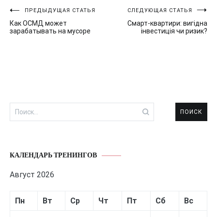
Навигация
ПРЕДЫДУЩАЯ СТАТЬЯ
СЛЕДУЮЩАЯ СТАТЬЯ
Как ОСМД может
Смарт-квартири: вигідна
по
зарабатывать на мусоре
інвестиція чи ризик?
записям
Найти:
КАЛЕНДАРЬ ТРЕНИНГОВ
Август 2026
Пн
Вт
Ср
Чт
Пт
Сб
Вс