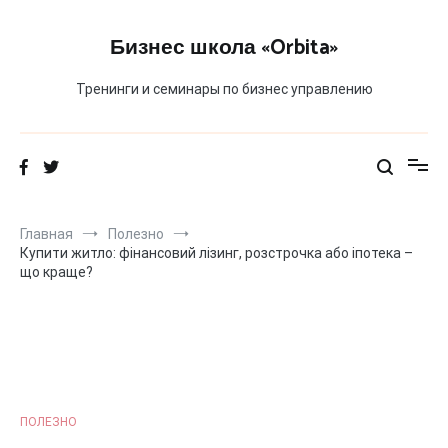
Перейти
к
Бизнес школа «Orbita»
содержимому
Тренинги и семинары по бизнес управлению
Главная
Полезно
Купити житло: фінансовий лізинг, розстрочка або іпотека –
що краще?
ПОЛЕЗНО