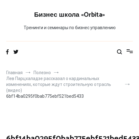
Перейти
к
Бизнес школа «Orbita»
содержимому
Тренинги и семинары по бизнес управлению
Главная
Полезно
Лев Парцхаладзе рассказал о кардинальных
изменениях, которые ждут строительную отрасль
(видео)
6bf14ba0295f0bab775ebf521bed5433
6bf14ba0295f0bab775ebf521bed543