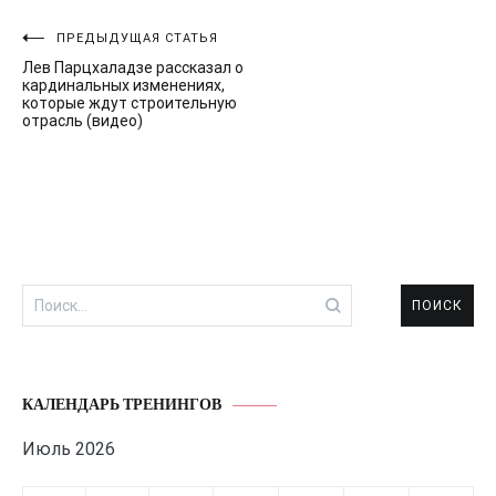
Навигация
ПРЕДЫДУЩАЯ СТАТЬЯ
Лев Парцхаладзе рассказал о
по
кардинальных изменениях,
которые ждут строительную
записям
отрасль (видео)
Найти:
КАЛЕНДАРЬ ТРЕНИНГОВ
Июль 2026