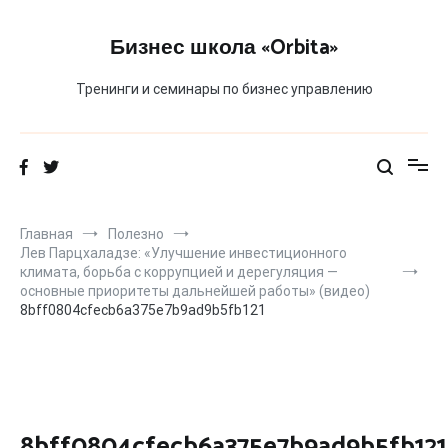
Перейти
к
Бизнес школа «Orbita»
содержимому
Тренинги и семинары по бизнес управлению
Главная
Полезно
Лев Парцхаладзе: «Улучшение инвестиционного
климата, борьба с коррупцией и дерегуляция —
основные приоритеты дальнейшей работы» (видео)
8bff0804cfecb6a375e7b9ad9b5fb121
8bff0804cfecb6a375e7b9ad9b5fb121