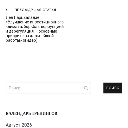
Навигация
ПРЕДЫДУЩАЯ СТАТЬЯ
Лев Парцхаладзе:
по
«Улучшение инвестиционного
климата, борьба с коррупцией
записям
и дерегуляция — основные
приоритеты дальнейшей
работы» (видео)
Найти:
КАЛЕНДАРЬ ТРЕНИНГОВ
Август 2026