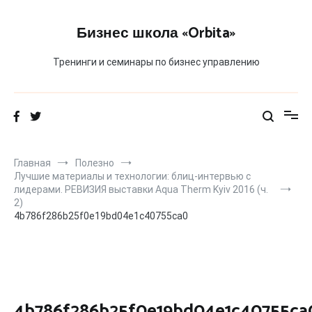
Перейти
к
Бизнес школа «Orbita»
содержимому
Тренинги и семинары по бизнес управлению
Главная
Полезно
Лучшие материалы и технологии: блиц-интервью с
лидерами. РЕВИЗИЯ выставки Aqua Therm Kyiv 2016 (ч.
2)
4b786f286b25f0e19bd04e1c40755ca0
4b786f286b25f0e19bd04e1c40755ca