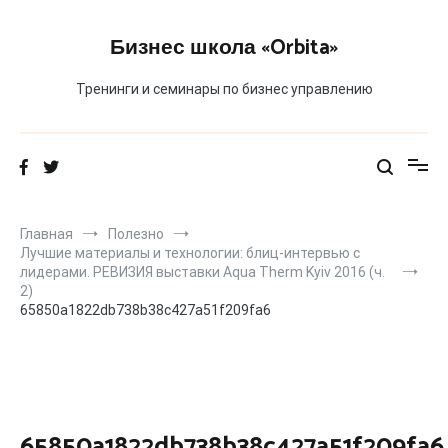
Перейти
к
Бизнес школа «Orbita»
содержимому
Тренинги и семинары по бизнес управлению
Главная
Полезно
Лучшие материалы и технологии: блиц-интервью с
лидерами. РЕВИЗИЯ выставки Aqua Therm Kyiv 2016 (ч.
2)
65850a1822db738b38c427a51f209fa6
65850a1822db738b38c427a51f209fa6