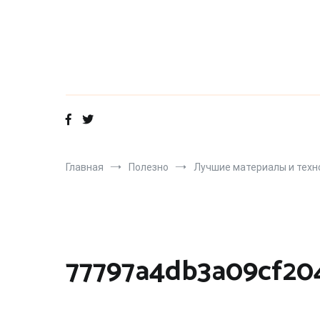
Перейти
к
содержимому
Главная
Полезно
Лучшие материалы и технол
77797a4db3a09cf20