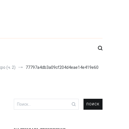
o (ч. 2)
77797a4db3a09cf204d4eae14e419e60
Найти: