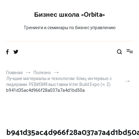
Перейти
к
Бизнес школа «Orbita»
содержимому
Тренинги и семинары по бизнес управлению
Главная
Полезно
Лучшие материалы и технологии: блиц-интервью с
лидерами. РЕВИЗИЯ выставки Inter Build Expo (ч. 2)
b941d35ac4d966f28a037a7a4d1bd50a
b941d35ac4d966f28a037a7a4d1bd50