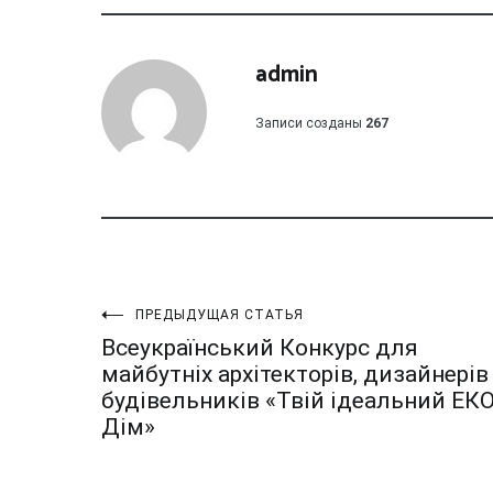
admin
Записи созданы
267
Навигация
ПРЕДЫДУЩАЯ СТАТЬЯ
Всеукраїнський Конкурс для
по
майбутніх архітекторів, дизайнерів
будівельників «Твій ідеальний ЕК
записям
Дім»