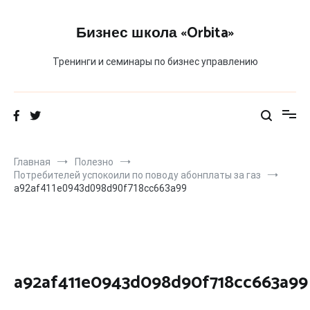
Перейти
к
Бизнес школа «Orbita»
содержимому
Тренинги и семинары по бизнес управлению
Главная
Полезно
Потребителей успокоили по поводу абонплаты за газ
a92af411e0943d098d90f718cc663a99
a92af411e0943d098d90f718cc663a99