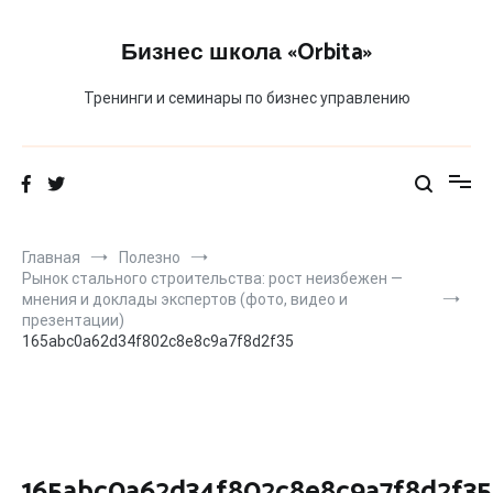
Перейти
к
Бизнес школа «Orbita»
содержимому
Тренинги и семинары по бизнес управлению
Главная
Полезно
Рынок стального строительства: рост неизбежен —
мнения и доклады экспертов (фото, видео и
презентации)
165abc0a62d34f802c8e8c9a7f8d2f35
165abc0a62d34f802c8e8c9a7f8d2f35