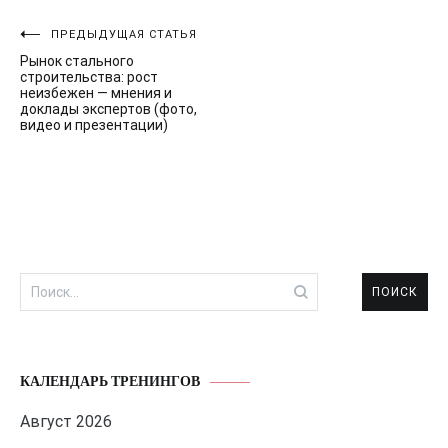
Навигация
ПРЕДЫДУЩАЯ СТАТЬЯ
Рынок стального
по
строительства: рост
неизбежен — мнения и
записям
доклады экспертов (фото,
видео и презентации)
Найти:
КАЛЕНДАРЬ ТРЕНИНГОВ
Август 2026