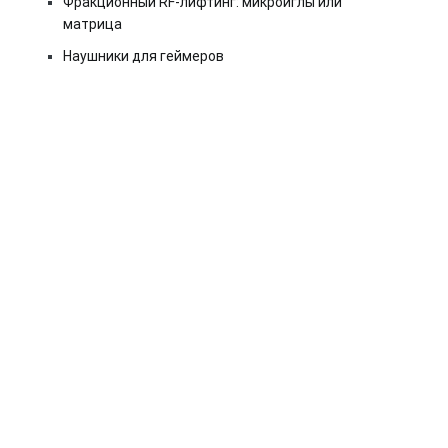
Фракционный RF-лифтинг: микроиглы или
матрица
Наушники для геймеров