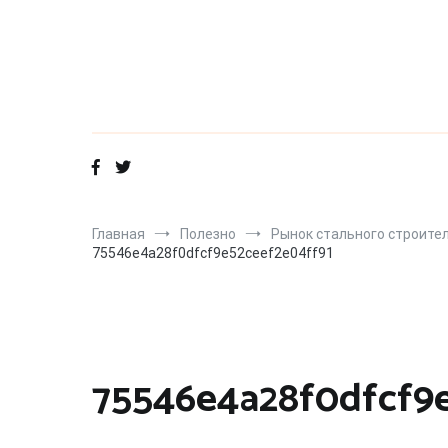
Перейти
к
содержимому
Главная
Полезно
Рынок стального строител
75546e4a28f0dfcf9e52ceef2e04ff91
75546e4a28f0dfcf9