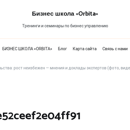
Бизнес школа «Orbita»
Тренинги и семинары по бизнес управлению
БИЗНЕС ШКОЛА «ORBITA»
Блог
Карта сайта
Связь с нами
ьства: рост неизбежен — мнения и доклады экспертов (фото, виде
e52ceef2e04ff91