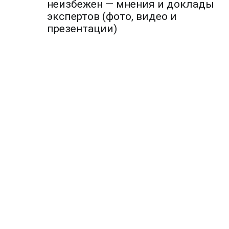
по
неизбежен — мнения и доклады
экспертов (фото, видео и
записям
презентации)