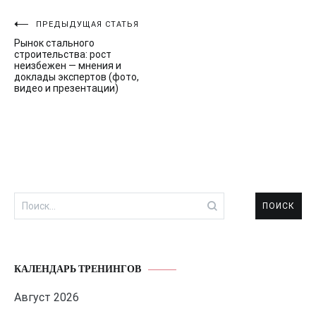
Навигация
ПРЕДЫДУЩАЯ СТАТЬЯ
Рынок стального
по
строительства: рост
неизбежен — мнения и
записям
доклады экспертов (фото,
видео и презентации)
Найти:
КАЛЕНДАРЬ ТРЕНИНГОВ
Август 2026