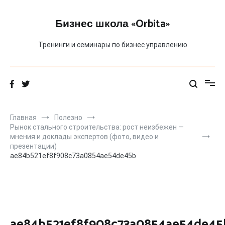
Перейти
к
Бизнес школа «Orbita»
содержимому
Тренинги и семинары по бизнес управлению
Главная
Полезно
Рынок стального строительства: рост неизбежен —
мнения и доклады экспертов (фото, видео и
презентации)
ae84b521ef8f908c73a0854ae54de45b
ae84b521ef8f908c73a0854ae54de45