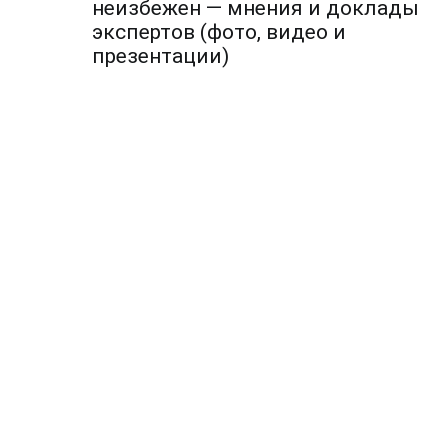
по
неизбежен — мнения и доклады
экспертов (фото, видео и
записям
презентации)