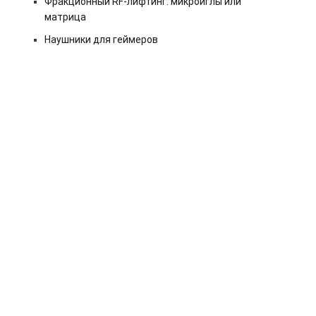
Фракционный RF-лифтинг: микроиглы или
матрица
Наушники для геймеров