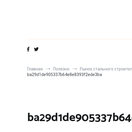
Перейти
к
содержимому
Главная
Полезно
Рынок стального строител
ba29d1de905337b64e8e8393f2ede3ba
ba29d1de905337b64