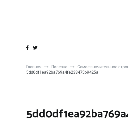
Перейти
к
содержимому
Главная
Полезно
Самое значительное стро
5dd0df1ea92ba769a4fe238475b9425a
5dd0df1ea92ba769a