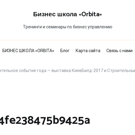
Бизнес школа «Orbita»
Тренинги и семинары по бизнес управлению
БИЗНЕС ШКОЛА «ORBITA»
Блог
Карта сайта
Связь с нами
ительное событие года — выставка КиевБилд-2017 и Строительны
4fe238475b9425a