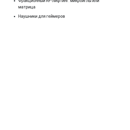
Фракционный RF-лифтинг: микроиглы или
матрица
Наушники для геймеров