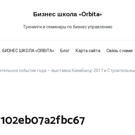
Бизнес школа «Orbita»
Тренинги и семинары по бизнес управлению
БИЗНЕС ШКОЛА «ORBITA»
Блог
Карта сайта
Связь с нами
ительное событие года — выставка КиевБилд-2017 и Строительны
7102eb07a2fbc67