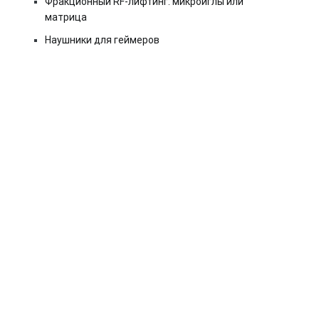
Фракционный RF-лифтинг: микроиглы или
матрица
Наушники для геймеров