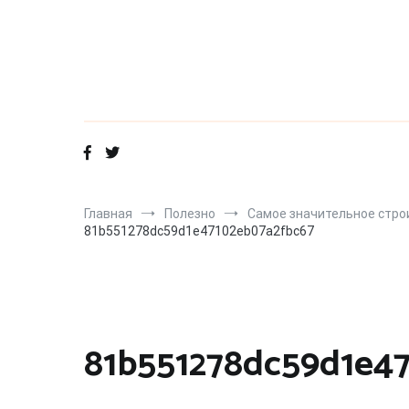
Перейти
к
содержимому
Главная
Полезно
Самое значительное стро
81b551278dc59d1e47102eb07a2fbc67
81b551278dc59d1e4