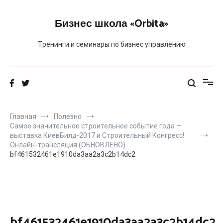
Перейти
к
Бизнес школа «Orbita»
содержимому
Тренинги и семинары по бизнес управлению
Главная
Полезно
Самое значительное строительное событие года —
выставка КиевБилд-2017 и Строительный Конгресс!
Онлайн-трансляция (ОБНОВЛЕНО)
bf461532461e1910da3aa2a3c2b14dc2
bf461532461e1910da3aa2a3c2b14dc2