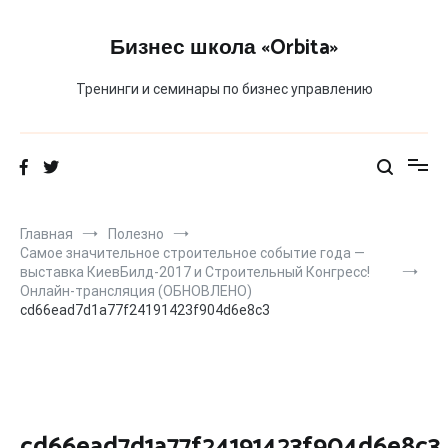
Перейти
к
Бизнес школа «Orbita»
содержимому
Тренинги и семинары по бизнес управлению
Главная
Полезно
Самое значительное строительное событие года —
выставка КиевБилд-2017 и Строительный Конгресс!
Онлайн-трансляция (ОБНОВЛЕНО)
cd66ead7d1a77f24191423f904d6e8c3
cd66ead7d1a77f24191423f904d6e8c3