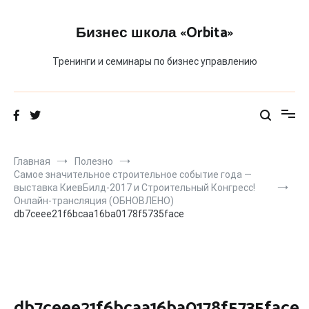
Перейти
к
Бизнес школа «Orbita»
содержимому
Тренинги и семинары по бизнес управлению
Главная
Полезно
Самое значительное строительное событие года —
выставка КиевБилд-2017 и Строительный Конгресс!
Онлайн-трансляция (ОБНОВЛЕНО)
db7ceee21f6bcaa16ba0178f5735face
db7ceee21f6bcaa16ba0178f5735face