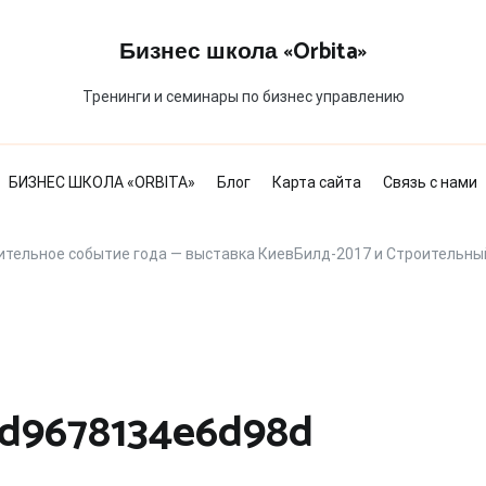
Бизнес школа «Orbita»
Тренинги и семинары по бизнес управлению
БИЗНЕС ШКОЛА «ORBITA»
Блог
Карта сайта
Связь с нами
ительное событие года — выставка КиевБилд-2017 и Строительны
9d9678134e6d98d