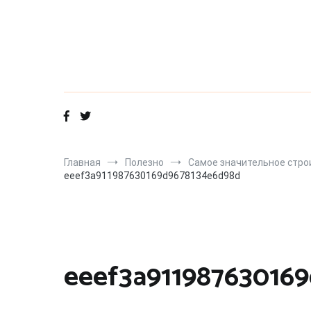
Перейти
к
содержимому
Главная
Полезно
Самое значительное стро
eeef3a911987630169d9678134e6d98d
eeef3a91198763016