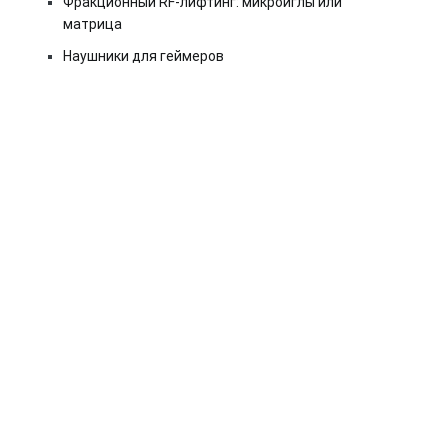
Фракционный RF-лифтинг: микроиглы или
матрица
Наушники для геймеров