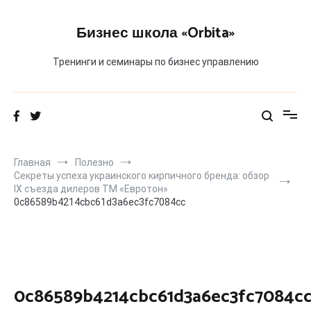
Перейти
к
Бизнес школа «Orbita»
содержимому
Тренинги и семинары по бизнес управлению
Главная
Полезно
Секреты успеха украинского кирпичного бренда: обзор
IX съезда дилеров ТМ «Евротон»
0c86589b4214cbc61d3a6ec3fc7084cc
0c86589b4214cbc61d3a6ec3fc7084c