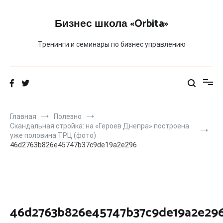
Перейти
к
Бизнес школа «Orbita»
содержимому
Тренинги и семинары по бизнес управлению
Главная
Полезно
Скандальная стройка: на «Героев Днепра» построена
уже половина ТРЦ (фото)
46d2763b826e45747b37c9de19a2e296
46d2763b826e45747b37c9de19a2e29