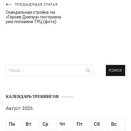
Навигация
ПРЕДЫДУЩАЯ СТАТЬЯ
Скандальная стройка: на
по
«Героев Днепра» построена
уже половина ТРЦ (фото)
записям
Найти:
КАЛЕНДАРЬ ТРЕНИНГОВ
Август 2026
Пн
Вт
Ср
Чт
Пт
Сб
Вс