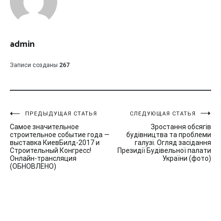
admin
Записи созданы
267
Навигация
ПРЕДЫДУЩАЯ СТАТЬЯ
СЛЕДУЮЩАЯ СТАТЬЯ
Самое значительное
Зростання обсягів
по
строительное событие года —
будівництва та проблеми
выставка КиевБилд-2017 и
галузі. Огляд засідання
записям
Строительный Конгресс!
Президії Будівельної палати
Онлайн-трансляция
України (фото)
(ОБНОВЛЕНО)