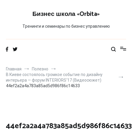
Перейти
к
Бизнес школа «Orbita»
содержимому
Тренинги и семинары по бизнес управлению
Главная
Полезно
В Киеве состоялось громкое событие по дизайну
интерьера — форум INTERIORS‘17 (Видеосюжет)
44ef2a2a4a783a85ad5d986f86c14633
44ef2a2a4a783a85ad5d986f86c14633