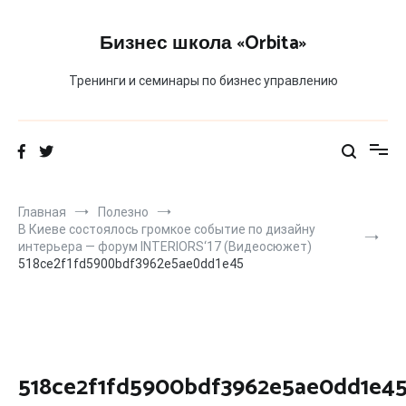
Перейти
к
Бизнес школа «Orbita»
содержимому
Тренинги и семинары по бизнес управлению
Главная
Полезно
В Киеве состоялось громкое событие по дизайну
интерьера — форум INTERIORS‘17 (Видеосюжет)
518ce2f1fd5900bdf3962e5ae0dd1e45
518ce2f1fd5900bdf3962e5ae0dd1e4