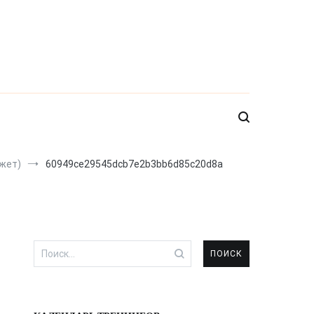
южет)
60949ce29545dcb7e2b3bb6d85c20d8a
Найти: