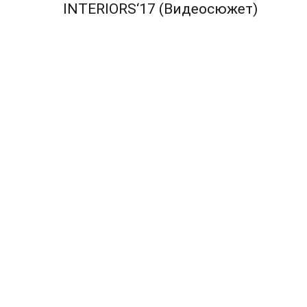
по
INTERIORS‘17 (Видеосюжет)
записям