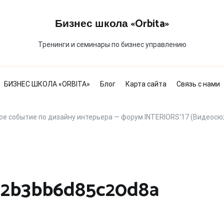
Бизнес школа «Orbita»
Тренинги и семинары по бизнес управлению
БИЗНЕС ШКОЛА «ORBITA»
Блог
Карта сайта
Связь с нами
ое событие по дизайну интерьера — форум INTERIORS‘17 (Видеос
e2b3bb6d85c20d8a