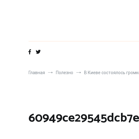
Перейти
к
содержимому
Главная
Полезно
В Киеве состоялось громк
60949ce29545dcb7