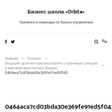
Перейти
к
Бизнес школа «Orbita»
содержимому
Тренинги и семинары по бизнес управлению
Главная
Полезно
Ведущие архитекторы рассказали о ключевых трендах
в мировой архитектуре (Видео)
0464aca7cd03bda30e369fe91ed5f043
0464aca7cd03bda30e369fe91ed5f04