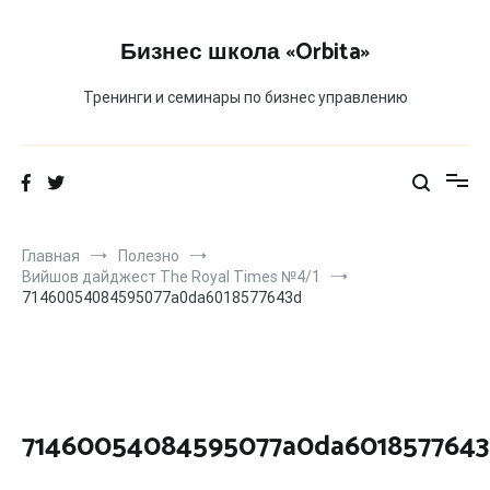
Перейти
к
Бизнес школа «Orbita»
содержимому
Тренинги и семинары по бизнес управлению
Главная
Полезно
Вийшов дайджест The Royal Times №4/1
71460054084595077a0da6018577643d
71460054084595077a0da601857764