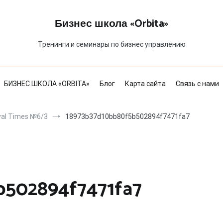
Бизнес школа «Orbita»
Тренинги и семинары по бизнес управлению
БИЗНЕС ШКОЛА «ORBITA»
Блог
Карта сайта
Связь с нами
al Times №6/3
18973b37d10bb80f5b502894f7471fa7
b502894f7471fa7