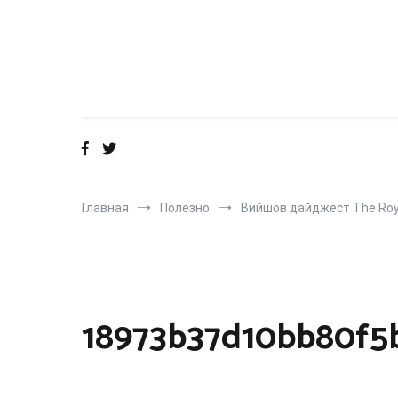
Перейти
к
содержимому
Главная
Полезно
Вийшов дайджест The Roy
18973b37d10bb80f5