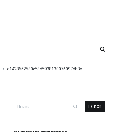
d1428662580c58d5938130076097db3e
Найти: