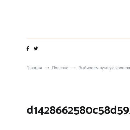
Перейти
к
содержимому
Главная
Полезно
Выбираем лучшую кровель
d1428662580c58d59