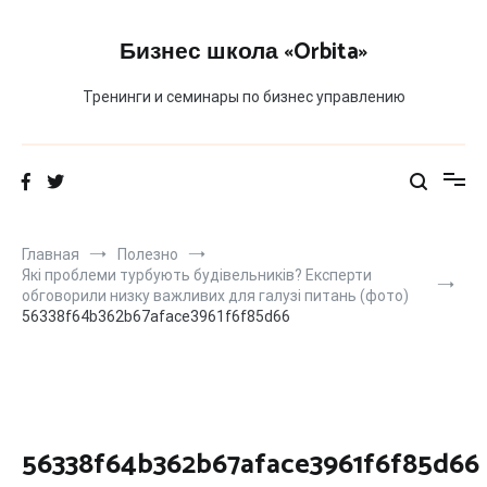
Перейти
к
Бизнес школа «Orbita»
содержимому
Тренинги и семинары по бизнес управлению
Главная
Полезно
Які проблеми турбують будівельників? Експерти
обговорили низку важливих для галузі питань (фото)
56338f64b362b67aface3961f6f85d66
56338f64b362b67aface3961f6f85d66