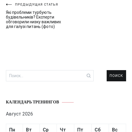
Навигация
ПРЕДЫДУЩАЯ СТАТЬЯ
Які проблеми турбують
по
будівельників? Експерти
обговорили низку важливих
записям
для галузі питань (фото)
Найти:
КАЛЕНДАРЬ ТРЕНИНГОВ
Август 2026
Пн
Вт
Ср
Чт
Пт
Сб
Вс